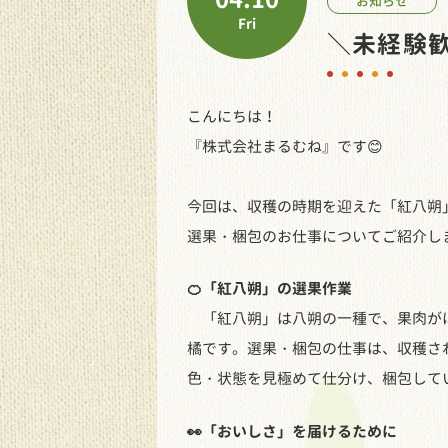
お知らせ
Fri
＼未経験
こんにちは！
『株式会社まるむね』です😊
今回は、収穫の時期を迎えた「紅八朔
選果・梱包のお仕事についてご紹介しま
🍊「紅八朔」の選果作業
「紅八朔」は八朔の一種で、果肉がほ
橘です。選果・梱包の仕事は、収穫さ
色・状態を見極めて仕分け、梱包して
👀「おいしさ」を届けるために