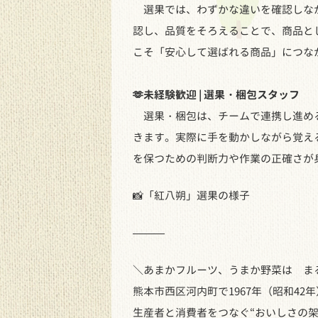
選果では、わずかな違いを確認しなが
認し、品質をそろえることで、商品と
こそ「安心して選ばれる商品」につな
🫶未経験歓迎 | 選果・梱包スタッフ
選果・梱包は、チームで連携し進める
きます。実際に手を動かしながら覚え
を保つための判断力や作業の正確さが
📸「紅八朔」選果の様子
———
＼あまかフルーツ、うまか野菜は ま
熊本市西区河内町で1967年（昭和4
生産者と消費者をつなぐ“おいしさの